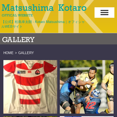
【公式】松島幸太朗 - Kotaro Matsushima｜オフィシャ
ルWEBサイト
HOME
>
GALLERY