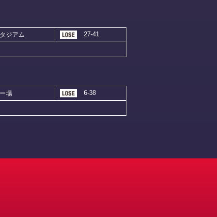
27-41
タジアム
6-38
ー場