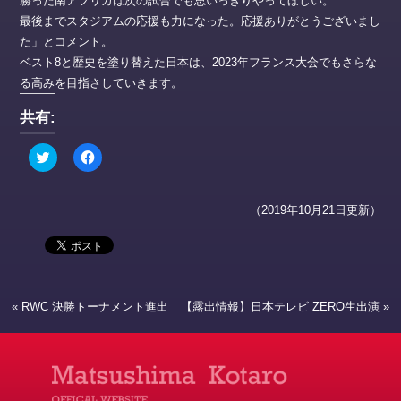
勝った南アフリカは次の試合でも思いっきりやってほしい。
最後までスタジアムの応援も力になった。応援ありがとうございまし
た」とコメント。
ベスト8と歴史を塗り替えた日本は、2023年フランス大会でもさらな
る高みを目指さしていきます。
共有:
ク
Facebook
リ
で
ッ
共
ク
有
し
す
（2019年10月21日更新）
て
る
Twitter
に
で
は
共
ク
有
リ
(新
ッ
し
ク
い
し
ウ
て
«
RWC 決勝トーナメント進出
【露出情報】日本テレビ ZERO生出演
»
ィ
く
ン
だ
ド
さ
ウ
い
で
(新
開
し
き
い
ま
ウ