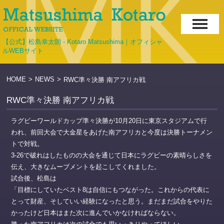
【公式】松島幸太朗 - Kotaro Matsushima｜オフィシャ
ルWEBサイト
HOME
>
NEWS
>
RWC準々決勝 南アフリカ戦
RWC準々決勝 南アフリカ戦
ラグビーワールドカップ準々決勝が10月20日に東京スタジアムで行
われ、前回大会で大金星をあげた南アフリカと今度は決勝トーナメン
トで対戦。
3-26で破れはしたものの大会を通じて日本にラグビーの素晴らしさを
伝え、大きなムーブメントを起こしてくれました。
試合後、松島は
「目標にしていたベスト8は自信にもつながった。これからの代表に
とって財産、そしていい経験になったと思う。まだまだ試合をやりた
かったけど日本はまた次に進んでいかなければならない。