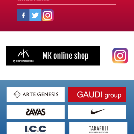
す)
ィ
ン
ド
ウ
で
開
き
ま
す)