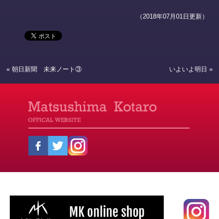
ク
有
し
す
（2018年07月01日更新）
て
る
Twitter
に
で
は
共
ク
有
リ
(新
ッ
し
ク
い
し
ウ
て
«
朝日新聞 未来ノート③
いよいよ明日
»
ィ
く
ン
だ
ド
さ
ウ
い
で
(新
開
し
き
い
ま
ウ
す)
ィ
ン
ド
ウ
で
開
き
ま
す)