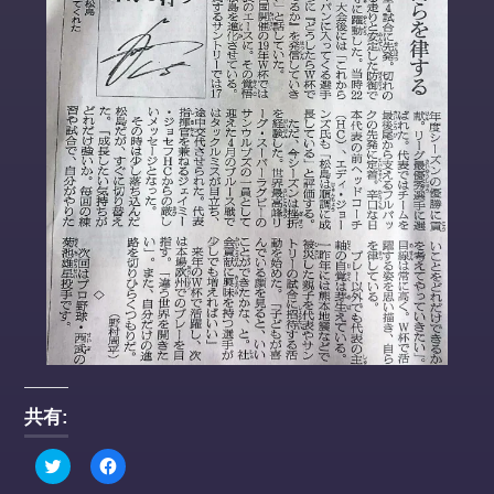
共有:
ク
Facebook
リ
で
ッ
共