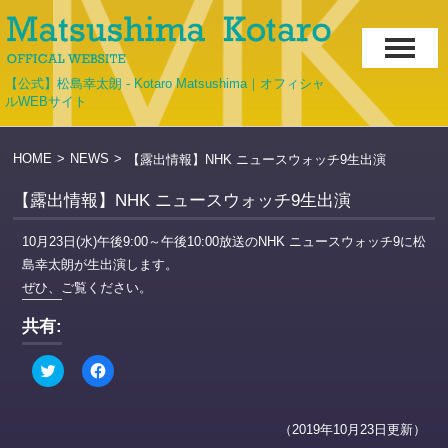
【公式】松島幸太朗 - Kotaro Matsushima｜オフィシャ
ルWEBサイト
HOME
>
NEWS
>
【露出情報】NHK ニュースウォッチ9生出演
【露出情報】NHK ニュースウォッチ9生出演
10月23日(水)午後9:00～午後10:00放送のNHK ニュースウォッチ9に松
島幸太朗が生出演します。
ぜひ、ご覧ください。
共有:
ク
Facebook
リ
で
ッ
共
ク
有
し
す
（2019年10月23日更新）
て
る
Twitter
に