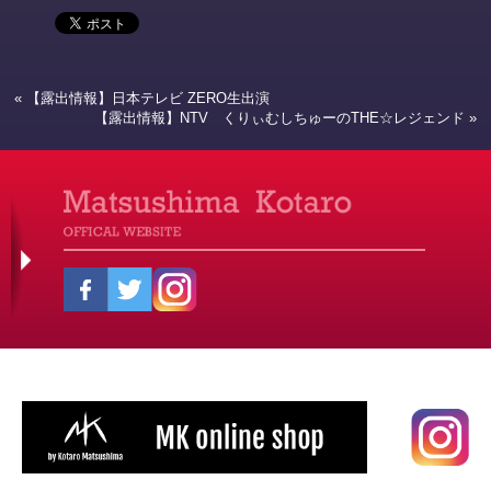
で
は
共
ク
有
リ
(新
ッ
し
ク
い
し
ウ
て
«
【露出情報】日本テレビ ZERO生出演
ィ
く
【露出情報】NTV くりぃむしちゅーのTHE☆レジェンド
»
ン
だ
ド
さ
ウ
い
で
(新
開
し
き
い
ま
ウ
す)
ィ
ン
ド
ウ
で
開
き
ま
す)