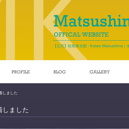
【公式】松島幸太朗 - Kotaro Matsushi
着しました
着しました