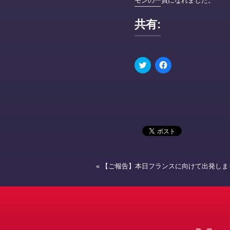
モンの一員になれました。
共有:
ク
Facebook
リ
で
ッ
共
ク
有
し
す
て
る
Twitter
に
で
は
共
ク
有
リ
(新
ッ
し
ク
い
し
ウ
て
ィ
く
ン
だ
«
【ご報告】本日フランスに向けて出発しま
ド
さ
ウ
い
で
(新
開
し
き
い
ま
ウ
す)
ィ
ン
ド